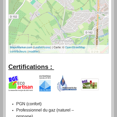
500 m
MapsMarker.com
(
Leaflet
/
icons
) | Carte: ©
OpenStreetMap
2000 ft
contributeurs
(
modifier
)
Certifications :
PGN (confort)
Professionnel du gaz (naturel –
propane)